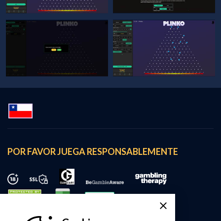
POR FAVOR JUEGA RESPONSABLEMENTE