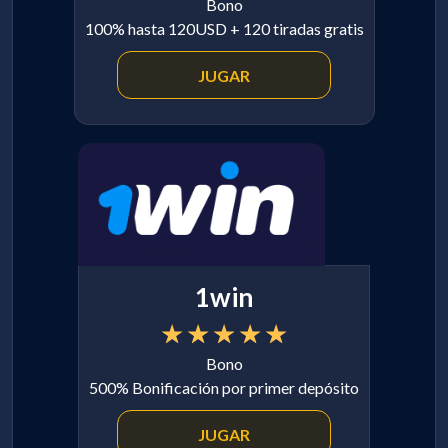
Bono
100% hasta 120USD + 120 tiradas gratis
JUGAR
1win
Bono
500% Bonificación por primer depósito
JUGAR