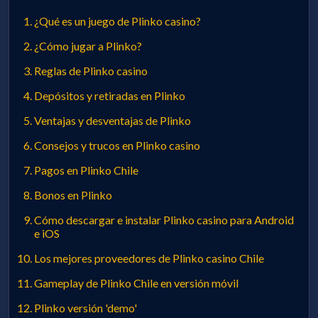
¿Qué es un juego de Plinko casino?
¿Cómo jugar a Plinko?
Reglas de Plinko casino
Depósitos y retiradas en Plinko
Ventajas y desventajas de Plinko
Consejos y trucos en Plinko casino
Pagos en Plinko Chile
Bonos en Plinko
Cómo descargar e instalar Plinko casino para Android
e iOS
Los mejores proveedores de Plinko casino Chile
Gameplay de Plinko Chile en versión móvil
Plinko versión 'demo'