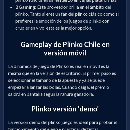
BGaming:
Este proveedor brilla en el ámbito del
plinko. Tanto si eres un fan del plinko clásico como si
prefieres la emoción de los juegos de plinko con
crupier en vivo, esta es la mejor opción.
Gameplay de Plinko Chile en
versión móvil
La dinámica de juego de Plinko es real en móvil es la
misma que en la versión de escritorio. El primer paso es
seleccionar el tamaño de la apuesta y ya se puede
empezar a lanzar las bolas. Cuando caiga, el premio
saldrá en pantalla según la ranura ganadora.
Plinko versión 'demo'
La versión demo del plinko juego es ideal para probar el
funcionamiento del juego y practicar distintas