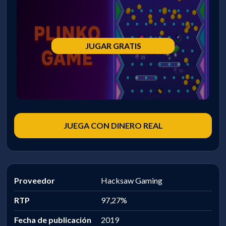
JUGAR GRATIS
JUEGA CON DINERO REAL
Proveedor
Hacksaw Gaming
RTP
97,27%
Fecha de publicación
2019