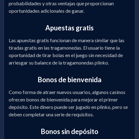
probabilidades y otras ventajas que proporcionan
oportunidades adicionales de ganar.
Apuestas gratis
Las apuestas gratis funcionan de manera similar que las
tiradas gratis en las tragamonedas. El usuario tiene la
oportunidad de tirar bolas en el juego sin necesidad de
arriesgar su balance de la tragamonedas plinko.
Bonos de bienvenida
Como forma de atraer nuevos usuarios, algunos casinos
ofrecen bonos de bienvenida para mejorar el primer
depósito. Este dinero puede ser jugado en plinko, pero se
deben completar una serie de requisitos.
Bonos sin depósito